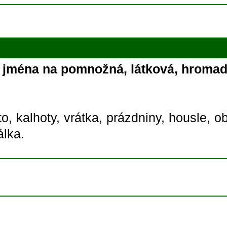
á jména na pomnožná, látková, hromadn
to,
kalhoty,
vrátka,
prázdniny,
housle,
ob
álka.