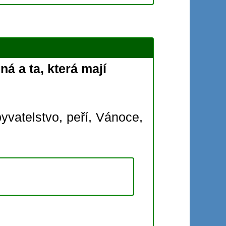
á a ta, která mají
yvatelstvo,
peří,
Vánoce,