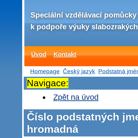
Speciální vzdělávací pomůcky
k podpoře výuky slabozrakých
Úvod
Kontakt
Homepage
Český jazyk
Podstatná jmé
Navigace:
Zpět na úvod
Číslo podstatných jm
hromadná