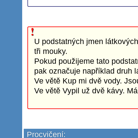
U podstatných jmen látkovýc
tři mouky.
Pokud použijeme tato podsta
pak označuje například druh lá
Ve větě Kup mi dvě vody. Jsou
Ve větě Vypil už dvě kávy. Má
Procvičení: