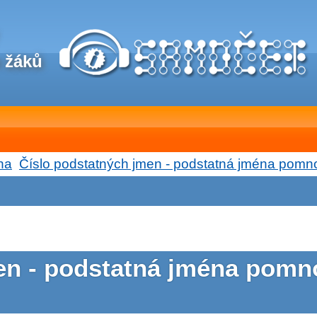
 žáků
na
Číslo podstatných jmen - podstatná jména pomn
en - podstatná jména pomno