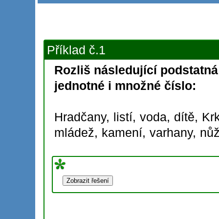
Příklad č.1
Rozliš následující podstatn
jednotné i množné číslo:
Hradčany,
listí,
voda,
dítě,
Kr
mládež,
kamení,
varhany,
nů