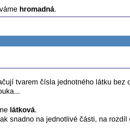
zýváme
hromadná
.
ují tvarem čísla jednotného látku bez o
mouka
...
áme
látková
.
tak snadno na jednotlivé části, na rozdí