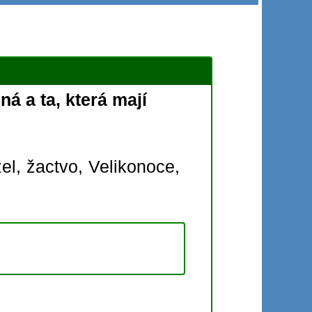
á a ta, která mají
el,
žactvo,
Velikonoce,