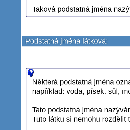
Taková podstatná jména na
Podstatná jména látková:
Některá podstatná jména označ
například: voda, písek, sůl, 
Tato podstatná jména nazýv
Tuto látku si nemohu rozdělit 