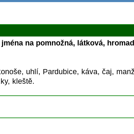
á jména na pomnožná, látková, hromadn
konoše,
uhlí,
Pardubice,
káva,
čaj,
manž
žky,
kleště.