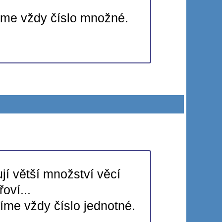
číme vždy číslo množné.
jí větší množství věcí
řoví...
íme vždy číslo jednotné.