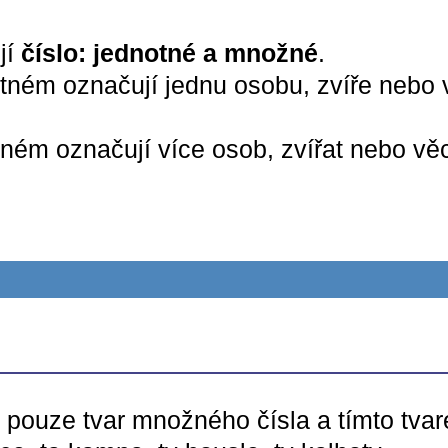
jí
číslo: jednotné a množné
.
ném označují jednu osobu, zvíře nebo věc
ém označují více osob, zvířat nebo věcí
 pouze tvar množného čísla a tímto tva