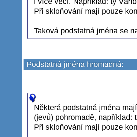
i více věcí. Například: ty Váno
Při skloňování mají pouze ko
Taková podstatná jména se n
Podstatná jména hromadná:
Některá podstatná jména mají 
(jevů) pohromadě, například: to 
Při skloňování mají pouze kon