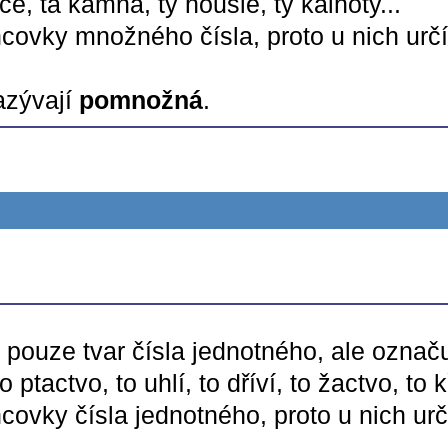
ce, ta kamna, ty housle, ty kalhoty...
ncovky množného čísla, proto u nich ur
azývají
pomnožná
.
pouze tvar čísla jednotného, ale označu
ptactvo, to uhlí, to dříví, to žactvo, to k
covky čísla jednotného, proto u nich urč