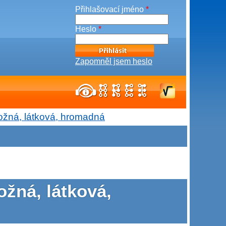
Přihlašovací jméno
*
Heslo
*
Zapomněl jsem heslo
ožná, látková, hromadná
žná, látková,