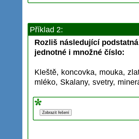
Příklad 2:
Rozliš následující podstatn
jednotné i množné číslo:
Kleště,
koncovka,
mouka,
zla
mléko,
Skalany,
svetry,
miner