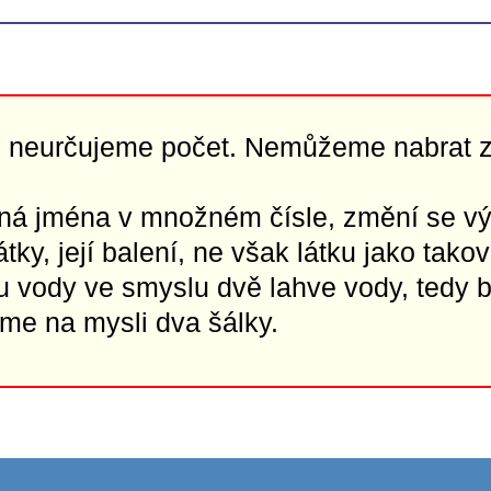
h neurčujeme počet. Nemůžeme nabrat z 
tná jména v množném čísle, změní se v
tky, její balení, ne však látku jako tako
 vody ve smyslu dvě lahve vody, tedy b
me na mysli dva šálky.