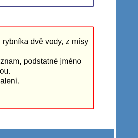
rybníka dvě vody, z mísy
ýznam, podstatné jméno
vou.
alení.