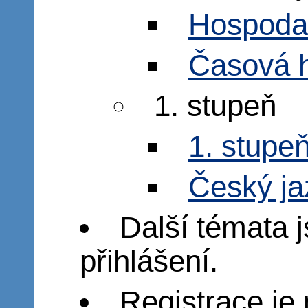
Hospodař
Časová 
1. stupeň
1. stupe
Český ja
Další témata j
přihlášení.
Registrace je