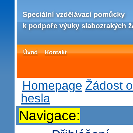
Speciální vzdělávací pomůcky
k podpoře výuky slabozrakých ž
Úvod
Kontakt
Homepage
Žádost 
hesla
Navigace: