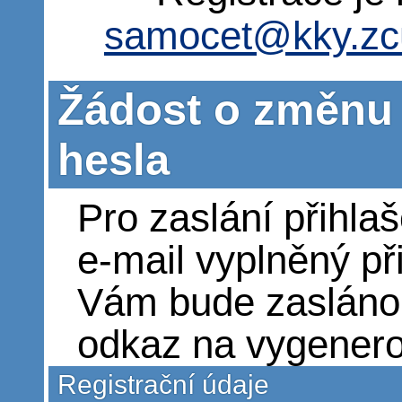
samocet@kky.zc
Žádost o změnu
hesla
Pro zaslání přihla
e-mail vyplněný př
Vám bude zasláno 
odkaz na vygenero
Registrační údaje