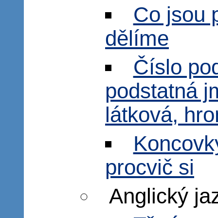
Co jsou 
dělíme
Číslo po
podstatná 
látková, hr
Koncovky
procvič si
Anglický ja