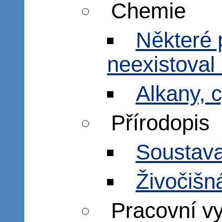
Chemie
Některé 
neexistoval 
Alkany, 
Přírodopis
Soustava
Živočišn
Pracovní v