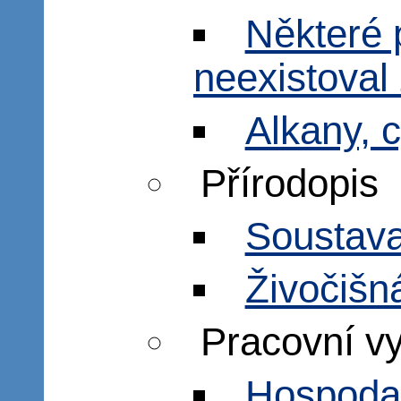
Některé 
neexistoval 
Alkany, 
Přírodopis
Soustava
Živočišn
Pracovní v
Hospodař