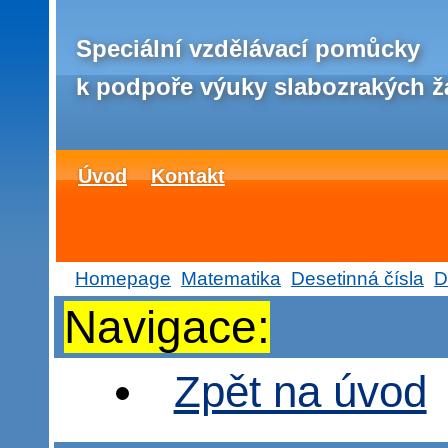
Speciální vzdělávací pomůcky
k podpoře výuky slabozrakých ž
Úvod
Kontakt
Homepage
Matematika
Desetinná čísla
D
Navigace:
Zpět na úvod