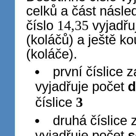
celků a část násle
14,35
číslo
vyjadřu
(koláčů) a ještě k
(koláče).
první číslice 
vyjadřuje počet
d
3
číslice
druhá číslice
vyjadřuje počet
s