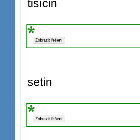
tisícin
setin