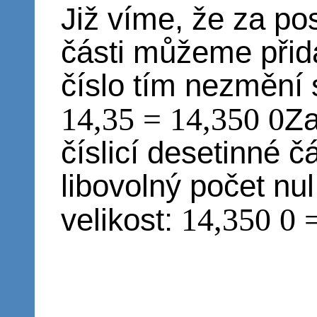
Již víme, že za pos
části můžeme přida
číslo tím nezmění 
14,35 = 14,350 0
Za
číslicí desetinné 
libovolný počet nu
14,350 0 
velikost: