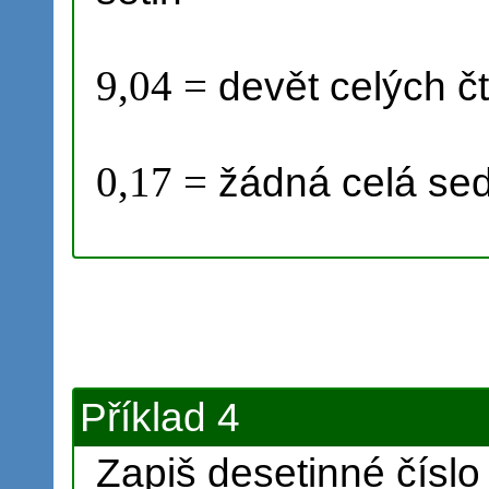
9,04 =
devět celých čt
0,17 =
žádná celá sed
Příklad 4
Zapiš desetinné číslo