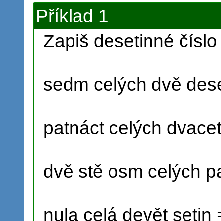
Příklad 1
Zapiš desetinné číslo
sedm celých dvě des
patnáct celých dvace
dvě stě osm celých p
nula celá devět setin