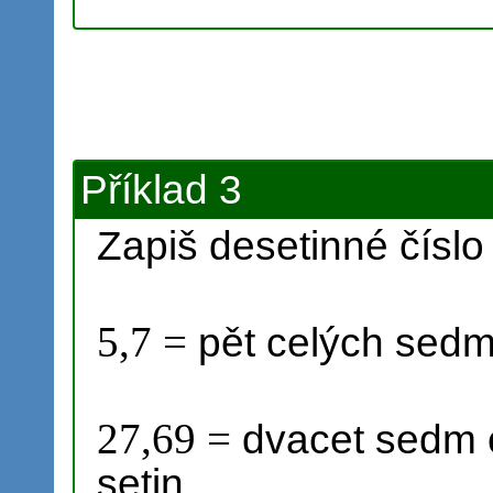
Příklad 3
Zapiš desetinné číslo
5,7 =
pět celých sedm
27,69 =
dvacet sedm c
setin