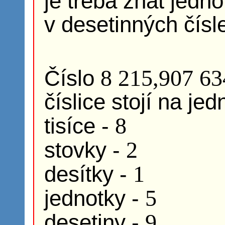
je třeba znát jedno
v desetinných čísl
8 215,907 63
Číslo
číslice stojí na je
8
tisíce -
2
stovky -
1
desítky -
5
jednotky -
9
desetiny -