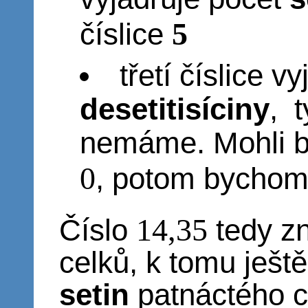
5
číslice
třetí číslice v
desetitisíciny
, 
nemáme. Mohli by
0
, potom bychom
14,35
Číslo
tedy z
celků, k tomu ješt
setin
patnáctého c