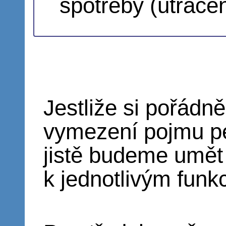
spotřeby (utrac
Jestliže si pořádn
vymezení pojmu p
jistě budeme umět 
k jednotlivým funk