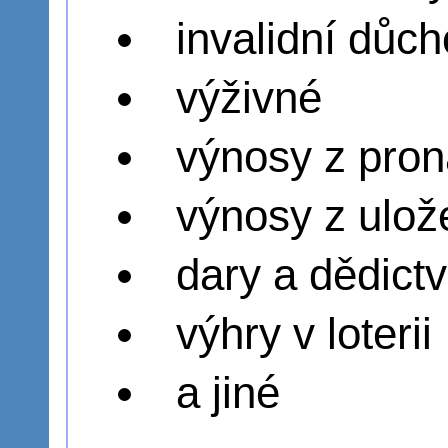
invalidní důc
výživné
výnosy z pro
výnosy z ulo
dary a dědictv
výhry v loterii
a jiné