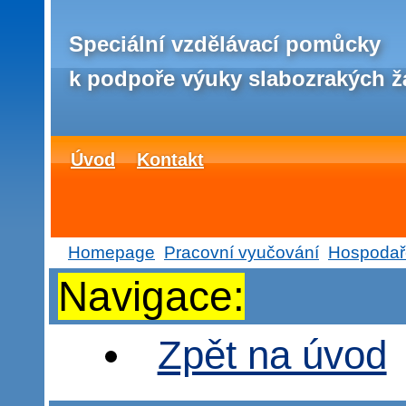
Speciální vzdělávací pomůcky
k podpoře výuky slabozrakých ž
Úvod
Kontakt
Homepage
Pracovní vyučování
Hospodař
Navigace:
Zpět na úvod