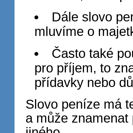
Dále slovo pe
mluvíme o majetk
Často také po
pro příjem, to z
přídavky nebo d
Slovo peníze má t
a může znamenat 
jiného.