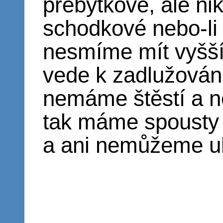
přebytkové, ale ni
schodkové nebo-li 
nesmíme mít vyšší 
vede k zadlužován
nemáme štěstí a n
tak máme spousty 
a ani nemůžeme uh