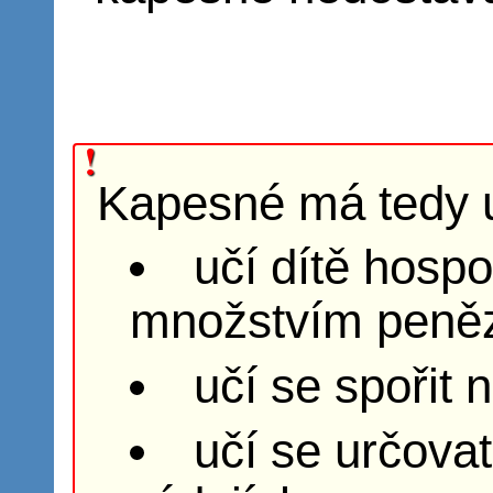
Kapesné má tedy u
učí dítě hospo
množstvím peně
učí se spořit 
učí se určovat