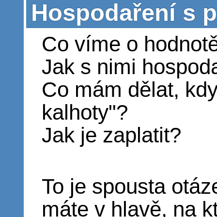
Hospodaření s p
Co víme o hodnot
Jak s nimi hospoda
Co mám dělat, kdy
kalhoty"?
Jak je zaplatit?
To je spousta otáz
máte v hlavě, na k