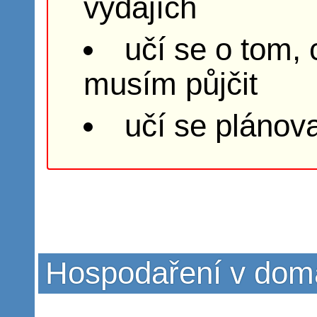
výdajích
učí se o tom, 
musím půjčit
učí se plánova
Hospodaření v dom