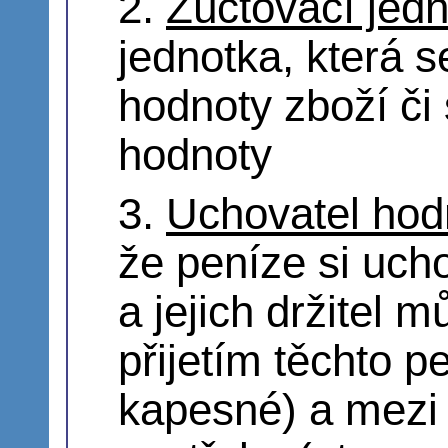
Zúčtovací jed
jednotka, která s
hodnoty zboží či
hodnoty
Uchovatel hod
že peníze si ucho
a jejich držitel 
přijetím těchto p
kapesné) a mezi