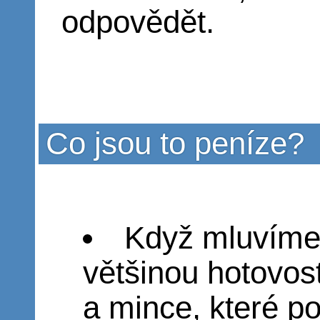
odpovědět.
Co jsou to peníze?
Když mluvíme
většinou hotovos
a mince, které p